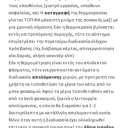
τους υπευθύνους (γιατρό εργασίας, υπεύθυνο
ασφαλείας, κα). Η
καταγραφή
της θερμοκρασίας
γίνεται ΤΟΠΙΚΑ μέσα στη μνήμη της συσκευής μαζί με
μια χρονική σήμανση. Εάν η θερμοκρασία βρίσκεται
εντός επιτρεπόμενης περιοχής, τότε το σύστημα
επιγίατρέπει την περεταίρω διαδικασία ελέγχου
πρόσβασης (πχ διάβασμα κάρτας, απενεργοποίηση
κλειδαριάς, κλήση ασανσέρ κλπ).
Εάν η θερμομέτρηση είναι εντός του αποδεκτού
φάσματος, τότε ενεργοποιείται αυτόματα η
διαδικασία
απολύμανσης
χεριών, με προτροπή του
χρήστη να τοποθετήσει τα χέρια του κάτω από το
μπεκ ψεκασμού. Αφού τα χέρια τοποθετηθούν κάτω
από το beck ψεκασμού, ξεκινά η λειτουργία
απολύμανσης, η οποία θα διαρκέσει για 1-2
δευτερόλεπτα με κατάλληλη απολυμαντική ουσία.
Μόνο όταν αυτή η διαδικασία έχει ολοκληρωθεί
επιτυχώς η συσκευή ενεργοποιεί την
άδεια εισοδου