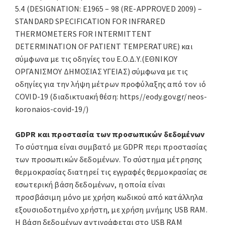
5.4 (DESIGNATION: E1965 – 98 (RE-APPROVED 2009) –
STANDARD SPECIFICATION FOR INFRARED
THERMOMETERS FOR INTERMITTENT
DETERMINATION OF PATIENT TEMPERATURE) και
σύμφωνα με τις οδηγίες του Ε.Ο.Δ.Υ.(ΕΘΝΙΚΟΥ
ΟΡΓΑΝΙΣΜΟΥ ΔΗΜΟΣΙΑΣ ΥΓΕΙΑΣ) σύμφωνα με τις
οδηγίες για την λήψη μέτρων προφύλαξης από τον ιό
COVID-19 (διαδικτυακή θέση: https//eody.gov.gr/neos-
koronaios-covid-19/)
GDPR και προστασία των προσωπικών δεδομένων
Το σύστημα είναι συμβατό με GDPR περι προστασίας
των προσωπικών δεδομένων. Το σύστημα μέτρησης
θερμοκρασίας διατηρεί τις εγγραφές θερμοκρασίας σε
εσωτερική βάση δεδομένων, η οποία είναι
προσβάσιμη μόνο με χρήση κωδικού από κατάλληλα
εξουσιοδοτημένο χρήστη, με χρήση μνήμης USB RAM.
Η βάση δεδομένων αντιγράφεται στο USB RAM