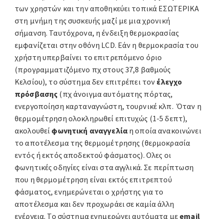
των χρηστών και την αποθηκεύει τοπικά ΕΣΩΤΕΡΙΚΑ
στη μνήμη της συσκευής μαζί με μια χρονική
σήμανση. Ταυτόχρονα, η ένδειξη θερμοκρασίας
εμφανίζεται στην οθόνη LCD. Εάν η θερμοκρασία του
χρήστη υπερβαίνει το επιτρεπόμενο όριο
(προγραμματιζόμενο πχ στους 37,8 βαθμούς
Κελσίου), το σύστημα δεν επιτρέπει τον
έλεγχο
πρόσβασης
(πχ άνοιγμα αυτόματης πόρτας,
ενεργοποίηση καρταναγνώστη, τουρνικέ κλπ. Όταν η
θερμομέτρηση ολοκληρωθεί επιτυχώς (1-5 δεπτ),
ακολουθεί
φωνητική αναγγελία
η οποία ανακοινώνει
το αποτέλεσμα της θερμομέτρησης (θερμοκρασία
εντός ή εκτός αποδεκτού φάσματος). Ολες οι
φωνητικές οδηγίες είναι στα αγγλικά. Σε περίπτωση
που η θερμομέτρηση είναι εκτός επιτρεπτού
φάσματος, ενημερώνεται ο χρήστης για το
αποτέλεσμα και δεν προχωράει σε καμία άλλη
ενέργεια. Το σύστημα ενημερώνει αυτόματα με
email