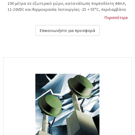
100 μέτρα σε εξωτερικό χώρο, κατανάλωση πομποδέκτη 44mA,
11-26VDC και θερμοκρασία λειτουργίας -25 + 55°C, περιλαμβάνει
kit για στήριξη σε τοίχο ή κολώνα και σκίαστρο (απαιτούμενη
Περισσότερα
διάμετρος στύλου στήριξης 42,7 χιλιοστά), διαστάσεις υ*π*β:
20,1×7,2×7,5 εκατοστά. ALEPH, ΜΥ-100....
Επικοινωνήστε για προσφορά