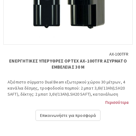
AX-100TFR
ΕΝΕΡΓΗΤΙΚΕΣ ΥΠΕΡΥΘΡΕΣ OPTEX AX-100TFR ΑΣΥΡΜΑΤΟ
ΕΜΒΕΛΕΙΑΣ 30 Μ
Αξιόπιστο σύρματο Dual Beam εξωτερικού χώρου 30 μέτρων, 4
κανάλια δέσμης, τροφοδοσία πομπού: 2 μπατ 3,6V/13Ah(LSH20
SAFT), δέκτης: 2 μπατ 3,6V/13Ah(LSH20 SAFT), κατανάλωση
πομπού 300μΑ και δέκτη 320μΑ. Τυπική διάρκεια ζωής μπαταριας
Περισσότερα
~ 5 έτη. Διαθέτει τριπλό Tamper προστασία, έξοδο low battery,
κύκλωμα εξοικονόμισης μπαταρίας, led ένδειξης low battery.
Επικοινωνήστε για προσφορά
Στην συσκευασία δεν περιλαμβάνονται οι μπαταρίες του
πομποδέκτη. Διαστάσεις υ*π*β: 88,1x217x162,5 χιλιοστά. OPTEX,
AX-100TFR....