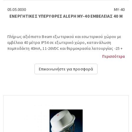
05.05.0030
ΜΥ-40
ΕΝΕΡΓΗΤΙΚΕΣ ΥΠΕΡΥΘΡΕΣ ALEPH ΜΥ-40 ΕΜΒΕΛΕΙΑΣ 40 Μ
Πλήρως αξιόπιστο Beam εξωτερικού και εσωτερικού χώρου με
εμβέλεια 40 μέτρα IP54 σε εξωτερικό χώρο, κατανάλωση
πομποδέκτη 40mA, 11-26VDC και θερμοκρασία λειτουργίας -25 +
55°C, περιλαμβάνει kit για στήριξη σε τοίχο ή κολώνα και
Περισσότερα
σκίαστρο (απαιτούμενη διάμετρος στύλου στήριξης 42,7
χιλιοστά), διαστάσεις υ*π*β: 20,1×7,2×7,5 εκατοστά. ALEPH,
Επικοινωνήστε για προσφορά
ΜΥ-40....