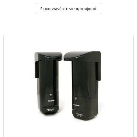
(απαιτεί 250 μέτρα καλωδίου οπτικής ίνας σε loop προς και από
Επικοινωνήστε για προσφορά
τον ελεγκτή) LSUN 300P....