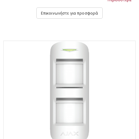
ευαισθησίας και ειδική έξοδο για μέτρηση ισχύος, -25 +60 ºC,
διαστάσεις: 10,4x39x9,8 cm. TAKEX, PB-IN-100HF....
Επικοινωνήστε για προσφορά