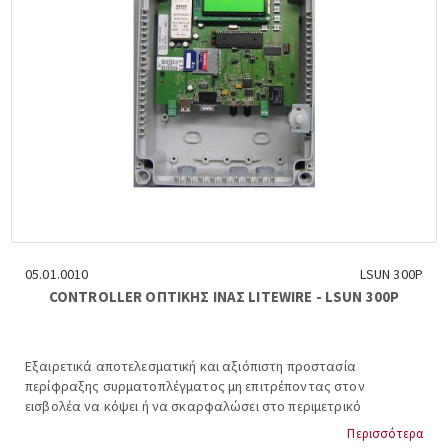
05.01.0010
LSUN 300P
CONTROLLER ΟΠΤΙΚΗΣ ΙΝΑΣ LITEWIRE - LSUN 300P
Εξαιρετικά αποτελεσματική και αξιόπιστη προστασία
περίφραξης συρματοπλέγματος μη επιτρέποντας στον
εισβολέα να κόψει ή να σκαρφαλώσει στο περιμετρικό
συρματόπλεγμα, IP 55, 250 μ εμβέλεια, 9-18VDC, -20 έως +70
Περισσότερα
βαθμούς Κελσίου, μέγιστο εμβέλεια κάλυψης ανά ελεγκτή 125 μ