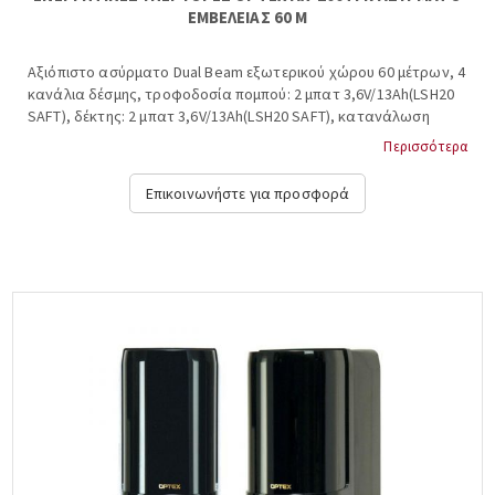
ΕΜΒΕΛΕΙΑΣ 60 Μ
Αξιόπιστο ασύρματο Dual Beam εξωτερικού χώρου 60 μέτρων, 4
κανάλια δέσμης, τροφοδοσία πομπού: 2 μπατ 3,6V/13Ah(LSH20
SAFT), δέκτης: 2 μπατ 3,6V/13Ah(LSH20 SAFT), κατανάλωση
πομπού 490μΑ και δέκτη 320μΑ. Τυπική διάρκεια ζωής μπαταριας
Περισσότερα
πομπού~3έτη, δέκτη~ 5 έτη. Διαθέτει τριπλό Tamper προστασία,
έξοδο low battery, κύκλωμα εξοικονόμισης μπαταρίας, led
Επικοινωνήστε για προσφορά
ένδειξης low battery. Στην συσκευασία δεν περιλαμβάνονται οι
μπαταρίες του πομποδέκτη. Διαστάσεις υ*π*β: 88,1x217x162,5
χιλιοστά. OPTEX, AX-200TFR....