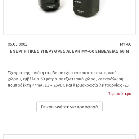
05.05.0001
ΜΥ-60
ΕΝΕΡΓΗΤΙΚΕΣ ΥΠΕΡΥΘΡΕΣ ALEPH ΜΥ-60 ΕΜΒΕΛΕΙΑΣ 60 Μ
Εξαιρετικής ποιότητας Beam εξωτερικού και εσωτερικού
χώρου, εμβέλεια 60 μέτρα σε εξωτερικό χώρο, κατανάλωση
πομποδέκτη 44mA, 11 – 26VDC και θερμοκρασία λειτουργίας -25
+ 55°C, περιλαμβάνει kit για στήριξη σε τοίχο ή κολώνα και
Περισσότερα
σκίαστρο (απαιτούμενη διάμετρος στύλου στήριξης 42,7
χιλιοστά), διαστάσεις υ*π*β: 20,1×7,2×7,5 εκατοστά. ALEPH,
Επικοινωνήστε για προσφορά
ΜΥ-60....