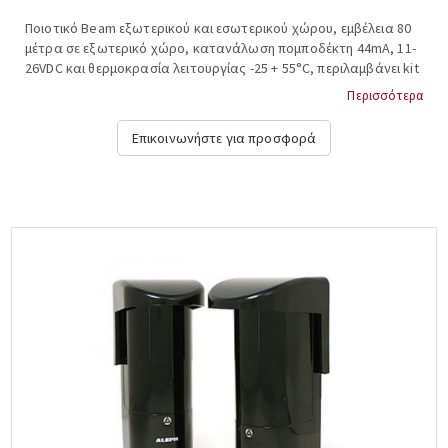
Ποιοτικό Beam εξωτερικού και εσωτερικού χώρου, εμβέλεια 80
μέτρα σε εξωτερικό χώρο, κατανάλωση πομποδέκτη 44mA, 11-
26VDC και θερμοκρασία λειτουργίας -25 + 55°C, περιλαμβάνει kit
για στήριξη σε τοίχο ή κολώνα και σκίαστρο (απαιτούμενη
Περισσότερα
διάμετρος στύλου στήριξης 42,7 χιλιοστά), διαστάσεις υ*π*β:
20,1×7,2×7,5 εκατοστά. ALEPH, ΜΥ-80....
Επικοινωνήστε για προσφορά