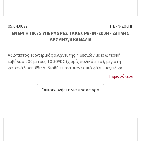
05.04.0027
PB-IN-200HF
ΕΝΕΡΓΗΤΙΚΕΣ ΥΠΕΡΥΘΡΕΣ ΤΑΚΕΧ PB-IN-200HF ΔΙΠΛΗΣ
ΔΕΣΜΗΣ/4 ΚΑΝΑΛΙΑ
Αξιόπιστος εξωτερικός ανιχνευτής 4 δεσμών με εξωτερική
εμβέλεια 200 μέτρα, 10-30VDC (χωρίς πολικότητα), μέγιστη
κατανάλωση 85mA, διαθέτει αντιπαγωτικό κάλυμμα,ειδικό
κύκλωμα αυτομάτου μεταβολής ευαισθησίας και ειδική έξοδο
Περισσότερα
για μέτρηση ισχύος, -25 +60 ºC, διαστάσεις: 10,4x39x9,8
εκατοστά. TAKEX, PB-IN-200HF....
Επικοινωνήστε για προσφορά