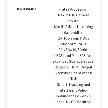
ΠΕΡΙΓΡΑΦΉ
· Intel Processor
· Max 256 IP Camera
Inputs
· Max 512Mbps Incoming
Bandwidth
· 24 Hot-swap HDDs
· Supports RAID
0/1/5/6/10/50/60
· iSCSI and Mini SAS for
Expanded Storage Space
· Optional HDMI Output
Extension Board with 8
HDMI
· Smart Tracking and
Intelligent Video
· Redundant Power&7-
inch HD LCD Monitor