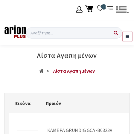
Μετάβαση
1
στο
κύριο
περιεχόμενο
Γλώσσα
Σύνδεση χρήση
Αναζήτηση
Ελληνικά
Εγγραφή χρήση
Λίστα Αγαπημένων
English
Λίστα Αγαπημένων
Εικόνα
Προϊόν
ΚΑΜΕΡΑ GRUNDIG GCA-B0323V