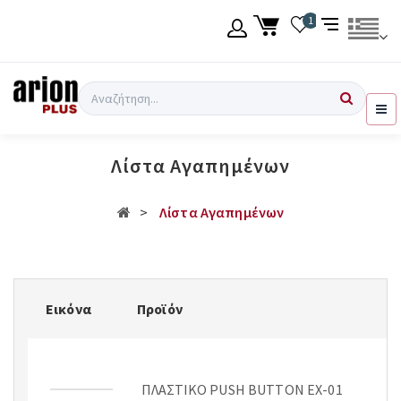
Μετάβαση
1
στο
κύριο
περιεχόμενο
Γλώσσα
Σύνδεση χρήση
Αναζήτηση
Ελληνικά
Εγγραφή χρήση
Λίστα Αγαπημένων
English
Λίστα Αγαπημένων
Εικόνα
Προϊόν
ΠΛΑΣΤΙΚΟ PUSH BUTTON EX-01