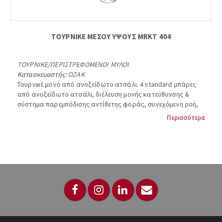
ΤΟΥΡΝΙΚΕ ΜΕΣΟΥ ΥΨΟΥΣ MRKT 404
ΤΟΥΡΝΙΚΕ
/
ΠΕΡΙΣΤΡΕΦΟΜΕΝΟΙ ΜΥΛΟΙ
Κατασκευαστής:
OZAK
Τουρνικέ μονό από ανοξείδωτο ατσάλι. 4 standard μπάρες
από ανοξείδωτο ατσάλι, διέλευση μονής κατεύθυνσης &
σύστημα παρεμπόδισης αντίθετης φοράς, συνεχόμενη ροή,
χειροκίνητη λειτουργία, μηχανικό σύστημα κλειδώματος,
Περισσότερα
διαστάσεις 1100x1100x817 mm, βάρος: 15 kg. OZAK, MRKT-
404Cr....