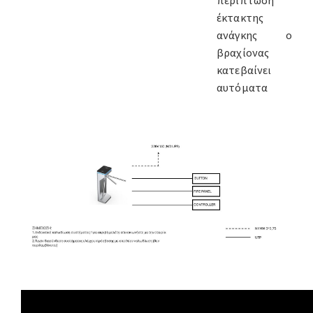
περίπτωση
έκτακτης
ανάγκης ο
βραχίονας
κατεβαίνει
αυτόματα