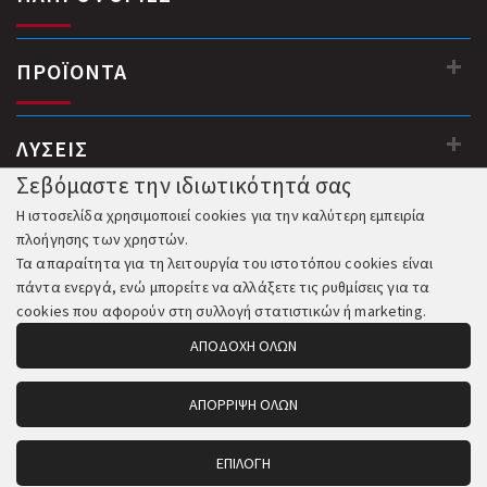
ΠΡΟΪΟΝΤΑ
ΛΥΣΕΙΣ
Σεβόμαστε την ιδιωτικότητά σας
Η ιστοσελίδα χρησιμοποιεί cookies για την καλύτερη εμπειρία
πλοήγησης των χρηστών.
Τα απαραίτητα για τη λειτουργία του ιστοτόπου cookies είναι
πάντα ενεργά, ενώ μπορείτε να αλλάξετε τις ρυθμίσεις για τα
cookies που αφορούν στη συλλογή στατιστικών ή marketing.
ΑΠΟΔΟΧΗ ΟΛΩΝ
ΑΠΟΡΡΙΨΗ ΟΛΩΝ
© 2018-2026 All Rights Reserved. Κατασκευή και Φιλοξενία:
Komvos.gr
ΕΠΙΛΟΓΗ