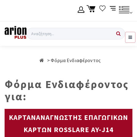
Μετάβαση
στο
κύριο
περιεχόμενο
Γλώσσα
Σύνδεση χρήση
Αναζήτηση
Ελληνικά
Εγγραφή χρήση
Φόρμα Ενδιαφέροντος
English
Φόρμα Ενδιαφέροντος
για:
ΚΑΡΤΑΝΑΝΑΓΝΩΣΤΗΣ ΕΠΑΓΩΓΙΚΩΝ
ΚΑΡΤΩΝ ROSSLARE AY-J14