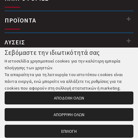
ΠΡΟΪΟΝΤΑ
ΛΥΣΕΙΣ
Σεβόμαστε την ιδιωτικότητά σας
Η ιστοσελίδα χρησιμοποιεί cookies για την καλύτερη εμπειρία
πλοήγησης των χρηστών.
Τα απαραίτητα για τη λειτουργία του ιστοτόπου cookies είναι
πάντα ενεργά, ενώ μπορείτε να αλλάξετε τις ρυθμίσεις για τα
cookies που αφορούν στη συλλογή στατιστικών ή marketing.
ΑΠΟΔΟΧΗ ΟΛΩΝ
ΑΠΟΡΡΙΨΗ ΟΛΩΝ
© 2018-2026 All Rights Reserved. Κατασκευή και Φιλοξενία:
Komvos.gr
ΕΠΙΛΟΓΗ