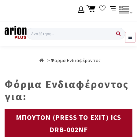
Μετάβαση
στο
κύριο
περιεχόμενο
Γλώσσα
Σύνδεση χρήση
Αναζήτηση
Ελληνικά
Εγγραφή χρήση
Φόρμα Ενδιαφέροντος
English
Φόρμα Ενδιαφέροντος
για:
ΜΠΟΥΤΟΝ (PRESS TO EXIT) ICS
DRB-002NF