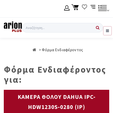
Μετάβαση
στο
κύριο
περιεχόμενο
Γλώσσα
Σύνδεση χρήση
Αναζήτηση
Ελληνικά
Εγγραφή χρήση
Φόρμα Ενδιαφέροντος
English
Φόρμα Ενδιαφέροντος
για:
ΚΑΜΕΡΑ ΘΟΛΟΥ DAHUA IPC-
HDW1230S-0280 (IP)