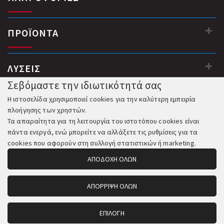
ΠΡΟΪΟΝΤΑ
ΛΥΣΕΙΣ
Σεβόμαστε την ιδιωτικότητά σας
Η ιστοσελίδα χρησιμοποιεί cookies για την καλύτερη εμπειρία
πλοήγησης των χρηστών.
Τα απαραίτητα για τη λειτουργία του ιστοτόπου cookies είναι
πάντα ενεργά, ενώ μπορείτε να αλλάξετε τις ρυθμίσεις για τα
cookies που αφορούν στη συλλογή στατιστικών ή marketing.
ΑΠΟΔΟΧΗ ΟΛΩΝ
ΑΠΟΡΡΙΨΗ ΟΛΩΝ
© 2018-2026 All Rights Reserved. Κατασκευή και Φιλοξενία:
Komvos.gr
ΕΠΙΛΟΓΗ