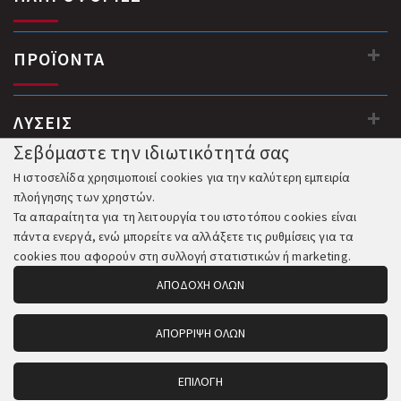
ΠΡΟΪΟΝΤΑ
ΛΥΣΕΙΣ
Σεβόμαστε την ιδιωτικότητά σας
Η ιστοσελίδα χρησιμοποιεί cookies για την καλύτερη εμπειρία
πλοήγησης των χρηστών.
Τα απαραίτητα για τη λειτουργία του ιστοτόπου cookies είναι
πάντα ενεργά, ενώ μπορείτε να αλλάξετε τις ρυθμίσεις για τα
cookies που αφορούν στη συλλογή στατιστικών ή marketing.
ΑΠΟΔΟΧΗ ΟΛΩΝ
ΑΠΟΡΡΙΨΗ ΟΛΩΝ
© 2018-2026 All Rights Reserved. Κατασκευή και Φιλοξενία:
Komvos.gr
ΕΠΙΛΟΓΗ