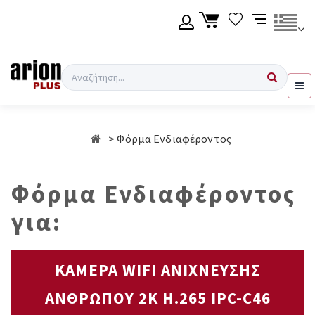
Μετάβαση
στο
κύριο
περιεχόμενο
Γλώσσα
Σύνδεση χρήση
Αναζήτηση
Ελληνικά
Εγγραφή χρήση
Φόρμα Ενδιαφέροντος
English
Φόρμα Ενδιαφέροντος
για:
ΚΑΜΕΡΑ WIFI ΑΝΙΧΝΕΥΣΗΣ
ΑΝΘΡΩΠΟΥ 2K H.265 IPC-C46