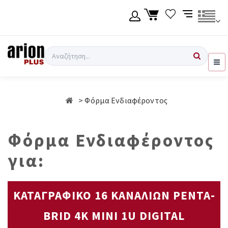
Μετάβαση
στο
κύριο
περιεχόμενο
Γλώσσα
Σύνδεση χρήση
Αναζήτηση
Ελληνικά
Εγγραφή χρήση
Φόρμα Ενδιαφέροντος
English
Φόρμα Ενδιαφέροντος
για:
ΚΑΤΑΓΡΑΦΙΚΟ 16 ΚΑΝΑΛΙΩΝ PENTA-
BRID 4K MINI 1U DIGITAL