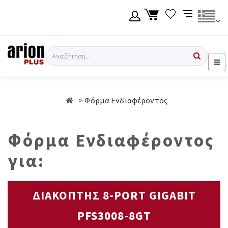
Μετάβαση
στο
κύριο
περιεχόμενο
Γλώσσα
Σύνδεση χρήση
Αναζήτηση
Ελληνικά
Εγγραφή χρήση
Φόρμα Ενδιαφέροντος
English
Φόρμα Ενδιαφέροντος
για:
ΔΙΑΚΟΠΤΗΣ 8-PORT GIGABIT
PFS3008-8GT