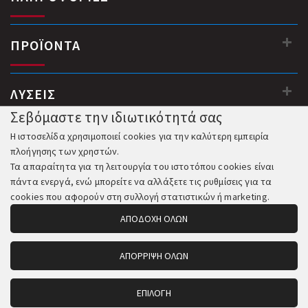
ΠΡΟΪΟΝΤΑ
ΛΥΣΕΙΣ
Σεβόμαστε την ιδιωτικότητά σας
Η ιστοσελίδα χρησιμοποιεί cookies για την καλύτερη εμπειρία
πλοήγησης των χρηστών.
Τα απαραίτητα για τη λειτουργία του ιστοτόπου cookies είναι
πάντα ενεργά, ενώ μπορείτε να αλλάξετε τις ρυθμίσεις για τα
cookies που αφορούν στη συλλογή στατιστικών ή marketing.
ΑΠΟΔΟΧΗ ΟΛΩΝ
ΑΠΟΡΡΙΨΗ ΟΛΩΝ
© 2018-2026 All Rights Reserved. Κατασκευή και Φιλοξενία:
Komvos.gr
ΕΠΙΛΟΓΗ