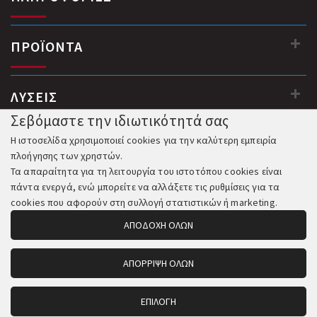
ΠΡΟΪΟΝΤΑ
ΛΥΣΕΙΣ
Σεβόμαστε την ιδιωτικότητά σας
Η ιστοσελίδα χρησιμοποιεί cookies για την καλύτερη εμπειρία
πλοήγησης των χρηστών.
Τα απαραίτητα για τη λειτουργία του ιστοτόπου cookies είναι
πάντα ενεργά, ενώ μπορείτε να αλλάξετε τις ρυθμίσεις για τα
cookies που αφορούν στη συλλογή στατιστικών ή marketing.
ΑΠΟΔΟΧΗ ΟΛΩΝ
ΑΠΟΡΡΙΨΗ ΟΛΩΝ
© 2018-2026 All Rights Reserved. Κατασκευή και Φιλοξενία:
Komvos.gr
ΕΠΙΛΟΓΗ