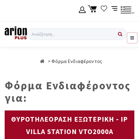
Μετάβαση
στο
κύριο
περιεχόμενο
Γλώσσα
Σύνδεση χρήση
Αναζήτηση
Ελληνικά
Εγγραφή χρήση
Φόρμα Ενδιαφέροντος
English
Φόρμα Ενδιαφέροντος
για:
ΘΥΡΟΤΗΛΕΟΡΑΣΗ ΕΞΩΤΕΡΙΚΗ - IP
VILLA STATION VTO2000A