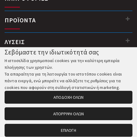
ΠΡΟΪΟΝΤΑ
ΛΥΣΕΙΣ
Σεβόμαστε την ιδιωτικότητά σας
Η ιστοσελίδα χρησιμοποιεί cookies για την καλύτερη εμπειρία
πλοήγησης των χρηστών.
Τα απαραίτητα για τη λειτουργία του ιστοτόπου cookies είναι
πάντα ενεργά, ενώ μπορείτε να αλλάξετε τις ρυθμίσεις για τα
cookies που αφορούν στη συλλογή στατιστικών ή marketing.
ΑΠΟΔΟΧΗ ΟΛΩΝ
ΑΠΟΡΡΙΨΗ ΟΛΩΝ
© 2018-2026 All Rights Reserved. Κατασκευή και Φιλοξενία:
Komvos.gr
ΕΠΙΛΟΓΗ