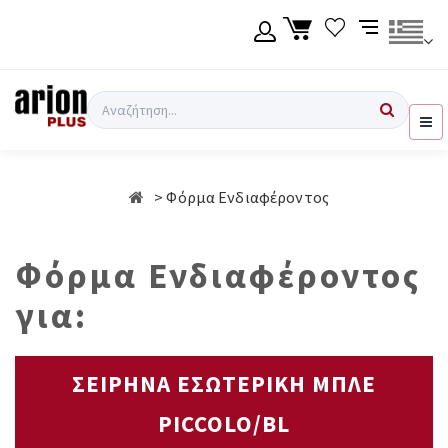
Μετάβαση
στο
κύριο
περιεχόμενο
Γλώσσα
Σύνδεση χρήση
Αναζήτηση
Ελληνικά
Εγγραφή χρήση
Φόρμα Ενδιαφέροντος
English
Φόρμα Ενδιαφέροντος
για:
ΣΕΙΡΗΝΑ ΕΣΩΤΕΡΙΚΗ ΜΠΛΕ
PICCOLO/BL