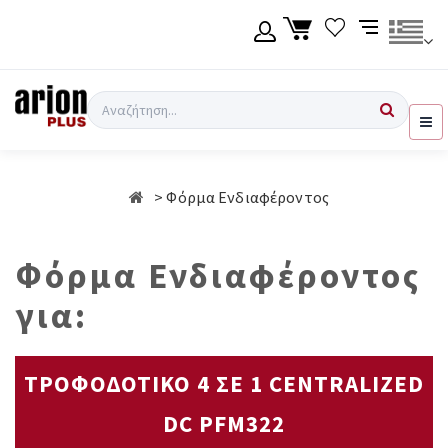
Μετάβαση
στο
κύριο
περιεχόμενο
Γλώσσα
Σύνδεση χρήση
Αναζήτηση
Ελληνικά
Εγγραφή χρήση
Φόρμα Ενδιαφέροντος
English
Φόρμα Ενδιαφέροντος
για:
ΤΡΟΦΟΔΟΤΙΚΟ 4 ΣΕ 1 CENTRALIZED
DC PFM322