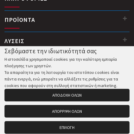
ΠΡΟΪΟΝΤΑ
ΛΥΣΕΙΣ
Σεβόμαστε την ιδιωτικότητά σας
Η ιστοσελίδα χρησιμοποιεί cookies για την καλύτερη εμπειρία
πλοήγησης των χρηστών.
Τα απαραίτητα για τη λειτουργία του ιστοτόπου cookies είναι
πάντα ενεργά, ενώ μπορείτε να αλλάξετε τις ρυθμίσεις για τα
cookies που αφορούν στη συλλογή στατιστικών ή marketing.
ΑΠΟΔΟΧΗ ΟΛΩΝ
ΑΠΟΡΡΙΨΗ ΟΛΩΝ
© 2018-2026 All Rights Reserved. Κατασκευή και Φιλοξενία:
Komvos.gr
ΕΠΙΛΟΓΗ