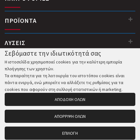
ΠΡΟΪΟΝΤΑ
ΛΥΣΕΙΣ
Σεβόμαστε την ιδιωτικότητά σας
Η ιστοσελίδα χρησιμοποιεί cookies για την καλύτερη εμπειρία
πλοήγησης των χρηστών.
Τα απαραίτητα για τη λειτουργία του ιστοτόπου cookies είναι
πάντα ενεργά, ενώ μπορείτε να αλλάξετε τις ρυθμίσεις για τα
cookies που αφορούν στη συλλογή στατιστικών ή marketing.
ΑΠΟΔΟΧΗ ΟΛΩΝ
ΑΠΟΡΡΙΨΗ ΟΛΩΝ
© 2018-2026 All Rights Reserved. Κατασκευή και Φιλοξενία:
Komvos.gr
ΕΠΙΛΟΓΗ