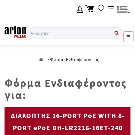
Μετάβαση
στο
κύριο
περιεχόμενο
Γλώσσα
Σύνδεση χρήση
Αναζήτηση
Ελληνικά
Εγγραφή χρήση
Φόρμα Ενδιαφέροντος
English
Φόρμα Ενδιαφέροντος
για:
ΔΙΑΚΟΠΤΗΣ 16-PORT PoE WITH 8-
PORT ePoE DH-LR2218-16ET-240