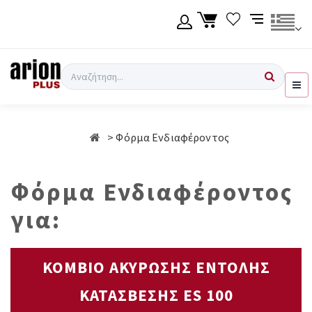
Μετάβαση
στο
κύριο
περιεχόμενο
Γλώσσα
Σύνδεση χρήση
Αναζήτηση
Ελληνικά
Εγγραφή χρήση
Φόρμα Ενδιαφέροντος
English
Φόρμα Ενδιαφέροντος
για:
ΚΟΜΒΙΟ ΑΚΥΡΩΣΗΣ ΕΝΤΟΛΗΣ
ΚΑΤΑΣΒΕΣΗΣ ES 100