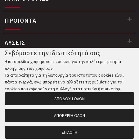
ΠΡΟΪΟΝΤΑ
ΛΥΣΕΙΣ
Σεβόμαστε την ιδιωτικότητά σας
Η ιστοσελίδα χρησιμοποιεί cookies για την καλύτερη εμπειρία
πλοήγησης των χρηστών.
Τα απαραίτητα για τη λειτουργία του ιστοτόπου cookies είναι
πάντα ενεργά, ενώ μπορείτε να αλλάξετε τις ρυθμίσεις για τα
cookies που αφορούν στη συλλογή στατιστικών ή marketing.
ΑΠΟΔΟΧΗ ΟΛΩΝ
ΑΠΟΡΡΙΨΗ ΟΛΩΝ
© 2018-2026 All Rights Reserved. Κατασκευή και Φιλοξενία:
Komvos.gr
ΕΠΙΛΟΓΗ