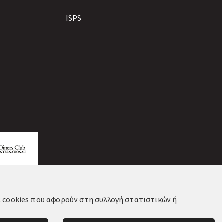
ISPS
τα cookies που αφορούν στη συλλογή στατιστικών ή
vos.gr