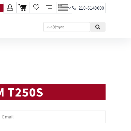
210-6148000
λώσσα
Αναζήτηση
Ελληνικά
English
Μ Τ250S