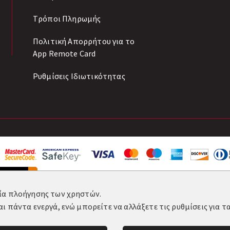
Tρόποι Πληρωμής
Πολιτική Απορρήτου για το
App Remote Card
Ρυθμίσεις Ιδιωτικότητας
ρία πλοήγησης των χρηστών.
αι πάντα ενεργά, ενώ μπορείτε να αλλάξετε τις ρυθμίσεις για 
-2026 All Rights Reserved. Κατασκευή και Φιλοξενία:
Kom