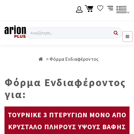
Μετάβαση
στο
κύριο
περιεχόμενο
Γλώσσα
Σύνδεση χρήση
Αναζήτηση
Ελληνικά
Εγγραφή χρήση
Φόρμα Ενδιαφέροντος
English
Φόρμα Ενδιαφέροντος
για:
ΤΟΥΡΝΙΚΕ 3 ΠΤΕΡΥΓΙΩΝ ΜΟΝΟ ΑΠΟ
ΚΡΥΣΤΑΛΟ ΠΛΗΡΟΥΣ ΥΨΟΥΣ ΒΑΦΗΣ