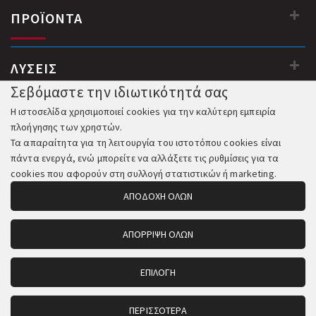
ΠΡΟΪΟΝΤΑ
ΛΥΣΕΙΣ
Σεβόμαστε την ιδιωτικότητά σας
Η ιστοσελίδα χρησιμοποιεί cookies για την καλύτερη εμπειρία
πλοήγησης των χρηστών.
Τα απαραίτητα για τη λειτουργία του ιστοτόπου cookies είναι
πάντα ενεργά, ενώ μπορείτε να αλλάξετε τις ρυθμίσεις για τα
cookies που αφορούν στη συλλογή στατιστικών ή marketing.
ΑΠΟΔΟΧΗ ΟΛΩΝ
ΑΠΟΡΡΙΨΗ ΟΛΩΝ
© 2018-2026 All Rights Reserved. Κατασκευή και Φιλοξενία:
Komvos.gr
ΕΠΙΛΟΓΗ
ΠΕΡΙΣΣΟΤΕΡΑ