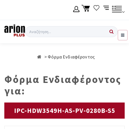
Μετάβαση
στο
κύριο
περιεχόμενο
Γλώσσα
Σύνδεση χρήση
Αναζήτηση
Ελληνικά
Εγγραφή χρήση
Φόρμα Ενδιαφέροντος
English
Φόρμα Ενδιαφέροντος
για:
IPC-HDW3549H-AS-PV-0280B-S5