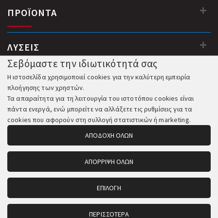
ΠΡΟΪΟΝΤΑ
ΛΥΣΕΙΣ
Σεβόμαστε την ιδιωτικότητά σας
Η ιστοσελίδα χρησιμοποιεί cookies για την καλύτερη εμπειρία
πλοήγησης των χρηστών.
Τα απαραίτητα για τη λειτουργία του ιστοτόπου cookies είναι
πάντα ενεργά, ενώ μπορείτε να αλλάξετε τις ρυθμίσεις για τα
cookies που αφορούν στη συλλογή στατιστικών ή marketing.
ΑΠΟΔΟΧΗ ΟΛΩΝ
ΑΠΟΡΡΙΨΗ ΟΛΩΝ
© 2018-2026 All Rights Reserved. Κατασκευή και Φιλοξενία:
Komvos.gr
ΕΠΙΛΟΓΗ
ΠΕΡΙΣΣΟΤΕΡΑ