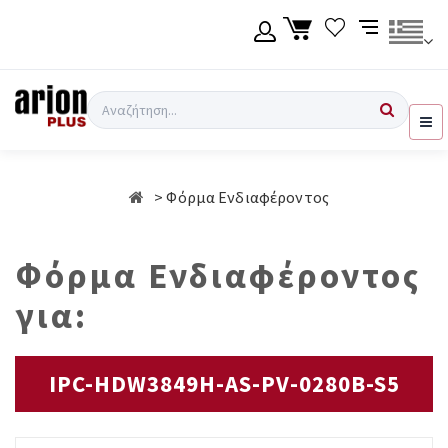
Μετάβαση
στο
κύριο
περιεχόμενο
Γλώσσα
Σύνδεση χρήση
Αναζήτηση
Ελληνικά
Εγγραφή χρήση
Φόρμα Ενδιαφέροντος
English
Φόρμα Ενδιαφέροντος
για:
IPC-HDW3849H-AS-PV-0280B-S5