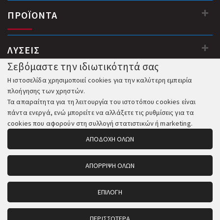
ΠΡΟΪΟΝΤΑ
ΛΥΣΕΙΣ
Σεβόμαστε την ιδιωτικότητά σας
Η ιστοσελίδα χρησιμοποιεί cookies για την καλύτερη εμπειρία
πλοήγησης των χρηστών.
Τα απαραίτητα για τη λειτουργία του ιστοτόπου cookies είναι
πάντα ενεργά, ενώ μπορείτε να αλλάξετε τις ρυθμίσεις για τα
cookies που αφορούν στη συλλογή στατιστικών ή marketing.
ΑΠΟΔΟΧΗ ΟΛΩΝ
ΑΠΟΡΡΙΨΗ ΟΛΩΝ
© 2018-2026 All Rights Reserved. Κατασκευή και Φιλοξενία:
Komvos.gr
ΕΠΙΛΟΓΗ
ΠΕΡΙΣΣΟΤΕΡΑ