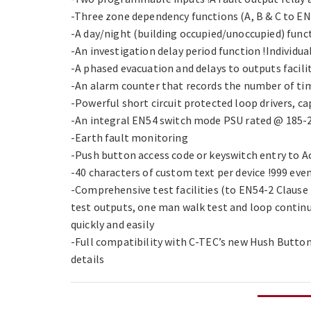
-Three zone dependency functions (A, B & C to EN
-A day/night (building occupied/unoccupied) func
-An investigation delay period function !Individual
-A phased evacuation and delays to outputs facili
-An alarm counter that records the number of tim
-Powerful short circuit protected loop drivers, 
-An integral EN54 switch mode PSU rated @ 185-26
-Earth fault monitoring
-Push button access code or keyswitch entry to Ac
-40 characters of custom text per device !999 ev
-Comprehensive test facilities (to EN54-2 Clause
test outputs, one man walk test and loop contin
quickly and easily
-Full compatibility with C-TEC’s new Hush Button 
details