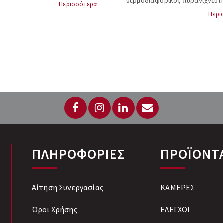
TEC,UK DF333CTSR IP43...
θερμοδιαφορικός πυρανιχνευτ
Περισσότερα
(multisensor) σημειακής αναγ
Περι
πιστοποίηση κατά LPCB ,
ΧΡ95,APOLLO, UK, 55000-885...
ΠΛΗΡΟΦΟΡΙΕΣ
ΠΡΟΪΟΝΤ
Αίτηση Συνεργασίας
ΚΑΜΕΡΕΣ
Όροι Χρήσης
ΕΛΕΓΧΟΙ