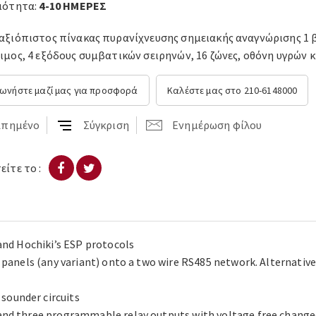
μότητα:
4-10 ΗΜΕΡΕΣ
αξιόπιστος πίνακας πυρανίχνευσης σημειακής αναγνώρισης 1 
ιμος, 4 εξόδους συμβατικών σειρηνών, 16 ζώνες, οθόνη υγρών
νωνήστε μαζί μας για προσφορά
Καλέστε μας στο 210-6148000
απημένο
Σύγκριση
Ενημέρωση φίλου
ίτε το :
and Hochiki’s ESP protocols
 panels (any variant) onto a two wire RS485 network. Alternative
ounder circuits
and three programmable relay outputs with voltage free change