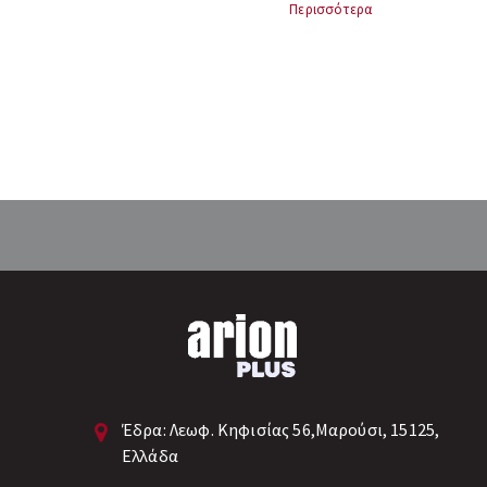
παλμικό υπέρυθρο LED και ένα
XP95 C-
Περισσότερα
φωτοδίοδο σε γωνία. Σε καθαρές
συνθήκες ατμόσφαιρας, η
φωτοδίοδος στον ανιχνευτή δεν
λαμβάνει φως από το LED και παράγει
αντίστοιχο αναλογικό σήμα. Το σήμα
αυξάνεται όταν ο καπνός εισέρχεται
στον χώρο και το φως διασπάται
πάνω στη φωτοδίοδο. Ο οπτικός
ανιχνευτής καπνού διαθέτει ένδειξη
LED που εκπέμπει κόκκινο φως όταν ο
ανιχνευτής βρίσκεται σε κατάσταση
συναγερμού....
Έδρα:
Λεωφ. Κηφισίας 56,Μαρούσι, 15125,
Ελλάδα