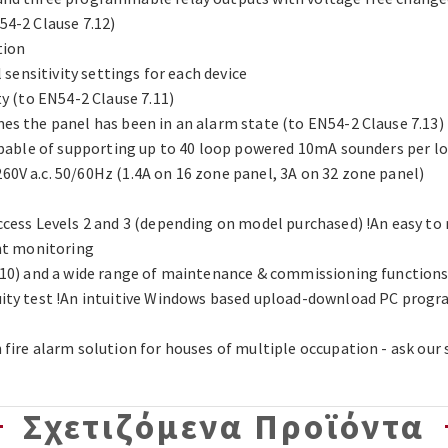
54-2 Clause 7.12)
tion
 sensitivity settings for each device
ty (to EN54-2 Clause 7.11)
es the panel has been in an alarm state (to EN54-2 Clause 7.13)
capable of supporting up to 40 loop powered 10mA sounders per l
0V a.c. 50/60Hz (1.4A on 16 zone panel, 3A on 32 zone panel)
cess Levels 2 and 3 (depending on model purchased) !An easy to r
ent monitoring
 10) and a wide range of maintenance & commissioning functions 
uity test !An intuitive Windows based upload-download PC pro
fire alarm solution for houses of multiple occupation - ask our s
Σχετιζόμενα Προϊόντα