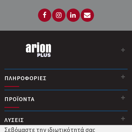
Διαστάσεις (πτερύγιο) 500 mm
Πάχος (τζάμι) 15 mm
Βάρος 35 kg
Αμφίδρομης λειτουργίας
Κλείδωμα μέσω πηνίου 24VDC
Πλακέτα ηλεκτρονικού ελέγχου με λειτουργίες
προγραμματισμού
ΠΛΗΡΟΦΟΡΙΕΣ
...
ΠΡΟΪΟΝΤΑ
ΛΥΣΕΙΣ
Σεβόμαστε την ιδιωτικότητά σας