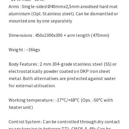
Arms : Single-sided Ø40mmx2,5mm anodised hard mat
aluminium (Opt. Stainless steel). Can be dismantled or
mounted one by one separately
Dimensions : 450x1000x300 + arm length (470mm)
Weight : ~36kgs
Body Features : 2 mm 304-grade stainless steel (SS) or
electrostatically powder coated on DKP iron sheet
metal. Both alternatives are protected against water
for external utilisation.
Working temperature : -17°C/+68°C (Ops. -50°C with
heater unit)
Control System : Can be controlled through dry contact
or any tension in between TTL. CMOS. 5-48v. Can be