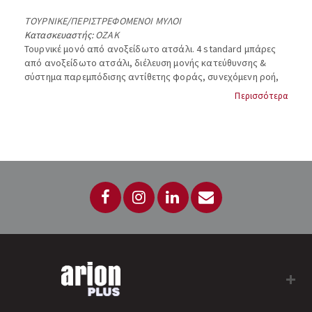
ΤΟΥΡΝΙΚΕ
/
ΠΕΡΙΣΤΡΕΦΟΜΕΝΟΙ ΜΥΛΟΙ
Κατασκευαστής:
OZAK
Τουρνικέ μονό από ανοξείδωτο ατσάλι. 4 standard μπάρες
από ανοξείδωτο ατσάλι, διέλευση μονής κατεύθυνσης &
σύστημα παρεμπόδισης αντίθετης φοράς, συνεχόμενη ροή,
χειροκίνητη λειτουργία, μηχανικό σύστημα κλειδώματος,
Περισσότερα
διαστάσεις 1100x1100x817 mm, βάρος: 15 kg. OZAK, MRKT-
404Cr....