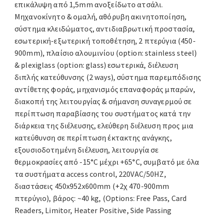
επικάλυψη από 1,5mm ανοξείδωτο ατσάλι.
Mηχανοκίνητο & ομαλή, αθόρυβη ακινητοποίηση,
σύστημα κλειδώματος, αντιδιαβρωτική προστασία,
εσωτερική-εξωτερική τοποθέτηση, 2 πτερύγια (450-
900mm), πλαίσιο αλουμινίου (option: stainless steel)
& plexiglass (option: glass) εσωτερικά, διέλευση
διπλής κατεύθυνσης (2 ways), σύστημα παρεμπόδισης
αντίθετης φοράς, μηχανισμός επαναφοράς μπαρών,
διακοπή της λειτουργίας & σήμανση συναγερμού σε
περίπτωση παραβίασης του συστήματος κατά την
διάρκεια της διέλευσης, ελεύθερη διέλευση προς μια
κατεύθυνση σε περίπτωση έκτακτης ανάγκης,
εξουσιοδοτημένη διέλευση, λειτουργία σε
θερμοκρασίες από -15°C μέχρι +65°C, συμβατό με όλα
τα συστήματα access control, 220VAC/50HZ,
διαστάσεις 450x952x600mm (+2χ 470-900mm
πτερύγιο), βάρος: ~40 kg, (Options: Free Pass, Card
Readers, Limitor, Heater Positive, Side Passing