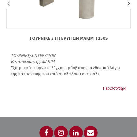
ΤΟΥΡΝΙΚΕ 3 ΠΤΕΡΥΓΙΩΝ ΜΑΚΙΜ Τ250S
ΤΟΥΡΝΙΚΕ
/
3 ΠΤΕΡΥΓΙΩΝ
Κατασκευαστής:
MAKIM
Εξαιρετικό τουρνικέ ελέγχου πρόσβασης, ανθεκτικό λόγω
της κατασκευής του από ανοξείδοωτο ατσάλι.
MAKIM T250S TURNSTILE
Περισσότερα
Ανοξείδωτο σώμα
Διαστάσεις (σώμα) 250 x 963x 970 mm
Βάρος 42 kg
Κλείδωμα μέσω πηνίου 24VDC