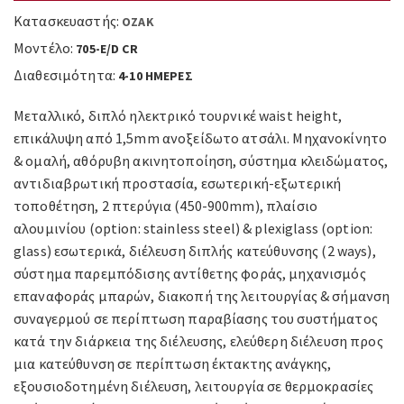
Κατασκευαστής:
OZAK
Μοντέλο:
705-E/D CR
Διαθεσιμότητα:
4-10 ΗΜΕΡΕΣ
Μεταλλικό, διπλό ηλεκτρικό τουρνικέ waist height,
επικάλυψη από 1,5mm ανοξείδωτο ατσάλι. Mηχανοκίνητο
& ομαλή, αθόρυβη ακινητοποίηση, σύστημα κλειδώματος,
αντιδιαβρωτική προστασία, εσωτερική-εξωτερική
τοποθέτηση, 2 πτερύγια (450-900mm), πλαίσιο
αλουμινίου (option: stainless steel) & plexiglass (option:
glass) εσωτερικά, διέλευση διπλής κατεύθυνσης (2 ways),
σύστημα παρεμπόδισης αντίθετης φοράς, μηχανισμός
επαναφοράς μπαρών, διακοπή της λειτουργίας & σήμανση
συναγερμού σε περίπτωση παραβίασης του συστήματος
κατά την διάρκεια της διέλευσης, ελεύθερη διέλευση προς
μια κατεύθυνση σε περίπτωση έκτακτης ανάγκης,
εξουσιοδοτημένη διέλευση, λειτουργία σε θερμοκρασίες