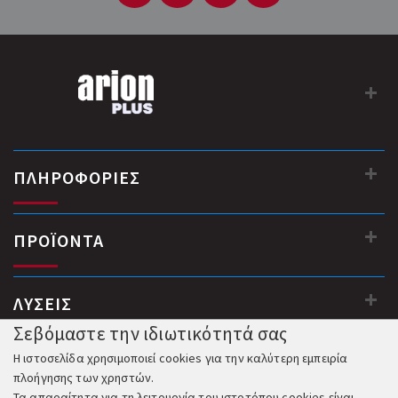
Πλακέτα ηλεκτρονικού ελέγχου με λειτουργίες
προγραμματισμού
...
ΠΛΗΡΟΦΟΡΙΕΣ
ΠΡΟΪΟΝΤΑ
ΛΥΣΕΙΣ
Σεβόμαστε την ιδιωτικότητά σας
Η ιστοσελίδα χρησιμοποιεί cookies για την καλύτερη εμπειρία
πλοήγησης των χρηστών.
Τα απαραίτητα για τη λειτουργία του ιστοτόπου cookies είναι