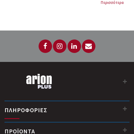
MAKIM T250 TURNSTILE
Περισσότερα
Ανοξείδωτο σώμα
Διαστάσεις (σώμα) 250 x 850 x 950 mm
Βάρος 42 kg
Κλείδωμα μέσω πηνίου 24VDC
Πλακέτα ηλεκτρονικού ελέγχου με λειτουργίες
προγραμματισμού...
ΠΛΗΡΟΦΟΡΙΕΣ
ΠΡΟΪΟΝΤΑ