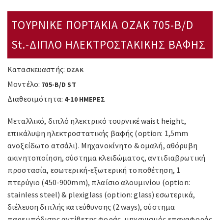
ΤΟΥΡΝΙΚΕ ΠΟΡΤΑΚΙΑ OZAK 705-Β/D
St.-ΔΙΠΛΟ ΗΛΕΚΤΡΟΣΤΑΚΙΚΗΣ ΒΑΦΗΣ
Κατασκευαστής:
OZAK
Μοντέλο:
705-B/D ST
Διαθεσιμότητα:
4-10 ΗΜΕΡΕΣ
Μεταλλικό, διπλό ηλεκτρικό τουρνικέ waist height,
επικάλυψη ηλεκτροστατικής βαφής (option: 1,5mm
ανοξείδωτο ατσάλι). Mηχανοκίνητο & ομαλή, αθόρυβη
ακινητοποίηση, σύστημα κλειδώματος, αντιδιαβρωτική
προστασία, εσωτερική-εξωτερική τοποθέτηση, 1
πτερύγιο (450-900mm), πλαίσιο αλουμινίου (option:
stainless steel) & plexiglass (option: glass) εσωτερικά,
διέλευση διπλής κατεύθυνσης (2 ways), σύστημα
παρεμπόδισης αντίθετης φοράς, μηχανισμός επαναφοράς