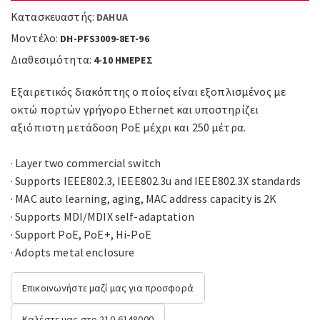
Κατασκευαστής:
DAHUA
Μοντέλο:
DH-PFS3009-8ET-96
Διαθεσιμότητα:
4-10 ΗΜΕΡΕΣ
Εξαιρετικός διακόπτης ο ποίος είναι εξοπλισμένος με
οκτώ πορτών γρήγορο Ethernet και υποστηρίζει
αξιόπιστη μετάδοση PoE μέχρι και 250 μέτρα.
· Layer two commercial switch
· Supports IEEE802.3, IEEE802.3u and IEEE802.3X standards
· MAC auto learning, aging, MAC address capacity is 2K
· Supports MDI/MDIX self-adaptation
· Support PoE, PoE+, Hi-PoE
· Adopts metal enclosure
Επικοινωνήστε μαζί μας για προσφορά
Καλέστε μας στο 210-6148000