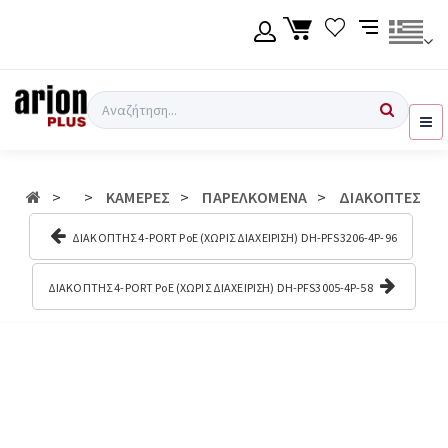
Μετάβαση
στο
κύριο
περιεχόμενο
Γλώσσα
Σύνδεση χρήση
Αναζήτηση
Ελληνικά
Εγγραφή χρήση
ΚΑΜΕΡΕΣ
ΠΑΡΕΛΚΟΜΕΝΑ
ΔΙΑΚΟΠΤΕΣ
English
ΔΙΑΚΟΠΤΗΣ 4-PORT PoE (ΧΩΡΙΣ ΔΙΑΧΕΙΡΙΣΗ) DH-PFS3206-4P-96
ΔΙΑΚΟΠΤΗΣ 4-PORT PoE (ΧΩΡΙΣ ΔΙΑΧΕΙΡΙΣΗ) DH-PFS3005-4P-58