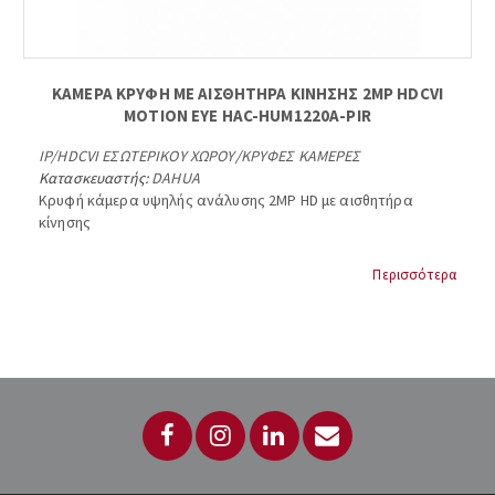
ΚΑΜΕΡΑ ΚΡΥΦΗ ΜΕ ΑΙΣΘΗΤΗΡΑ ΚΙΝΗΣΗΣ 2MP HDCVI
MOTION EYE HAC-HUM1220A-PIR
IP/HDCVI ΕΣΩΤΕΡΙΚΟΥ ΧΩΡΟΥ
/
ΚΡΥΦΕΣ ΚΑΜΕΡΕΣ
Κατασκευαστής:
DAHUA
Κρυφή κάμερα υψηλής ανάλυσης 2MP HD με αισθητήρα
κίνησης
· Max 30fps@1080P
Περισσότερα
· HD and SD output switchable
· 2.8mm fixed lens
· 12m/100°detecting range/angle
· Two level detection sensitivity adjustable
· Built-in tamper switch
· DC12V...