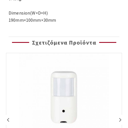
Dimension(W×D×H)
190mm×100mm×30mm
Σχετιζόμενα Προϊόντα