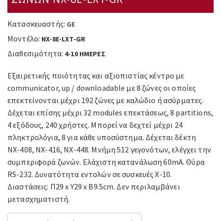
Κατασκευαστής:
GE
Μοντέλο:
NX-8E-LXT-GR
Διαθεσιμότητα:
4-10 ΗΜΕΡΕΣ
Εξαιρετικής ποιότητας και αξιοπιστίας κέντρο με
communicator, up / downloadable με 8 ζώνες οι οποίες
επεκτείνονται μέχρι 192 ζώνες με καλώδιο ή ασύρματες.
Δέχεται επίσης μέχρι 32 modules επεκτάσεως, 8 partitions,
4 εξόδους, 240 χρήστες. Μπορεί να δεχτεί μέχρι 24
πληκτρολόγια, 8 για κάθε υποσύστημα. Δέχεται δέκτη
ΝΧ-408, ΝΧ-416, ΝΧ-448. Μνήμη 512 γεγονότων, ελέγχει την
συμπεριφορά ζωνών. Ελάχιστη κατανάλωση 60mA. Θύρα
RS-232. Δυνατότητα εντολών σε συσκευές Χ-10.
Διαστάσεις: Π29 x Υ29 x Β9.5cm. Δεν περιλαμβάνει
μετασχηματιστή.