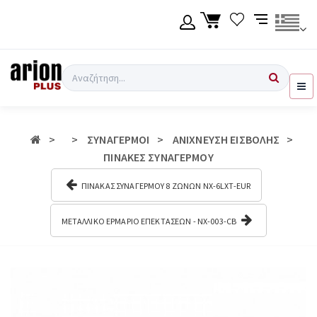
Μετάβαση
στο
κύριο
περιεχόμενο
Γλώσσα
Σύνδεση χρήση
Αναζήτηση
Ελληνικά
Εγγραφή χρήση
ΣΥΝΑΓΕΡΜΟΙ
ΑΝΙΧΝΕΥΣΗ ΕΙΣΒΟΛΗΣ
English
ΠΙΝΑΚΕΣ ΣΥΝΑΓΕΡΜΟΥ
ΠΙΝΑΚΑΣ ΣΥΝΑΓΕΡΜΟΥ 8 ΖΩΝΩΝ NX-6LXT-EUR
ΜΕΤΑΛΛΙΚΟ ΕΡΜΑΡΙΟ ΕΠΕΚΤΑΣΕΩΝ - NX-003-CB