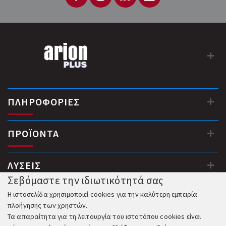
Χ-10. Δεν περιλαμβάνει πληκτρολόγιο και M/T. GE, NX-8LXTR-
EUR....
ΠΛΗΡΟΦΟΡΙΕΣ
ΠΡΟΪΟΝΤΑ
ΛΥΣΕΙΣ
Σεβόμαστε την ιδιωτικότητά σας
Η ιστοσελίδα χρησιμοποιεί cookies για την καλύτερη εμπειρία
πλοήγησης των χρηστών.
Τα απαραίτητα για τη λειτουργία του ιστοτόπου cookies είναι