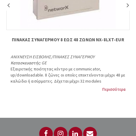
ΠΙΝΑΚΑΣ ΣΥΝΑΓΕΡΜΟΥ 8 ΕΩΣ 48 ΖΩΝΩΝ NX-8LXT-EUR
ΑΝΙΧΝΕΥΣΗ ΕΙΣΒΟΛΗΣ
/
ΠΙΝΑΚΕΣ ΣΥΝΑΓΕΡΜΟΥ
Κατασκευαστής:
GE
Εξαιρετικής ποιότητας κέντρο με communicator,
up/downloadable. 8 ζώνες οι οποίες επεκτείνονται μέχρι 48 με
καλώδιο ή ασύρματες. Δέχεται μέχρι 32 modules
επεκτάσεως, 8 χωρίσματα, 4 εξόδους, 99 χρήστες. Μπορεί
Περισσότερα
να δεχτεί μέχρι 24 πληκτρολόγια, 8 για κάθε υποσύστημα.
Δέχεται δέκτη ΝΧ-408, ΝΧ-416, ΝΧ-448 ενώ γίνεται 16 ζωνο με
διπλασιασμό (θέλει ειδικές αντιστάσεις). Μνήμη 512
γεγονότων, αυτόματη όπλιση – αφόπλιση με ρυθμιζόμενο
χρόνο επανόπλισης, siren tone format, επιλογή
εργοστασιακής προεπιλογής ανά κράτος. Δυνατότητα
σύνδεσης με ΝΧ-7002 (GSM module) για μετάδοση σημάτων
μέσω GSM. Κατανάλωση 66mΑ. Συμβατός με τεχνολογία