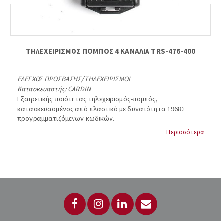
ΤΗΛΕΧΕΙΡΙΣΜΟΣ ΠΟΜΠΟΣ 4 ΚΑΝΑΛΙΑ TRS-476-400
ΕΛΕΓΧΟΣ ΠΡΟΣΒΑΣΗΣ
/
ΤΗΛΕΧΕΙΡΙΣΜΟΙ
Κατασκευαστής:
CARDIN
Εξαιρετικής ποιότητας τηλεχειρισμός-πομπός,
κατασκευασμένος από πλαστικό με δυνατότητα 19683
προγραμματιζόμενων κωδικών.
Περισσότερα
Έχετε τη δυνατότητα 19683 προγραμματιζόμενων κωδικών
μέσω διακοπτων dip-switches
Πομπός τηλεχειρισμού 4 καναλιών 12VDC με εμβέλεια 100μ
Κατασκευασμένο απο πλαστικό υλικο
Δέχεται μπαταρία τύπου “23A”
Διαστάσεις 40 x 75 x 19...