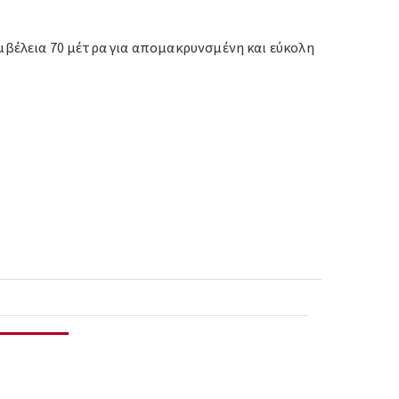
μβέλεια 70 μέτρα για απομακρυνσμένη και εύκολη