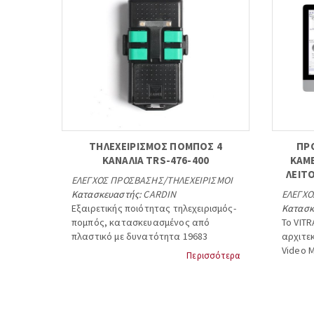
ΤΗΛΕΧΕΙΡΙΣΜΟΣ ΠΟΜΠΟΣ 4
ΠΡ
ΚΑΝΑΛΙΑ TRS-476-400
ΚΑΜΕ
ΛΕΙΤ
ΕΛΕΓΧΟΣ ΠΡΟΣΒΑΣΗΣ
/
ΤΗΛΕΧΕΙΡΙΣΜΟΙ
Κατασκευαστής:
CARDIN
ΕΛΕΓΧ
Εξαιρετικής ποιότητας τηλεχειρισμός-
Κατασκ
πομπός, κατασκευασμένος από
Το VITR
πλαστικό με δυνατότητα 19683
αρχιτεκ
προγραμματιζόμενων κωδικών.
Video 
Περισσότερα
την αν
Έχετε τη δυνατότητα 19683
και συν
προγραμματιζόμενων κωδικών μέσω
camera 
διακοπτων dip-switches
softwa