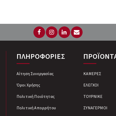
ται άδεια λογισμικού ViTrax
τε αγορά αδειών software ,
ων κάτωθι επιπέδων , και
α με τις ανάγκες σας:
R-L1 Level 1: 2 LPR channels
R-L2 Level 2: 4 LPR channels...
ΠΛΗΡΟΦΟΡΙΕΣ
ΠΡΟΪΟΝΤ
Αίτηση Συνεργασίας
ΚΑΜΕΡΕΣ
Όροι Χρήσης
ΕΛΕΓΧΟΙ
Πολιτική Ποιότητας
ΤΟΥΡΝΙΚΕ
Πολιτική Απορρήτου
ΣΥΝΑΓΕΡΜΟΙ