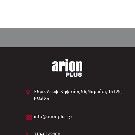
Πομπός τηλεχειρισμού 4 καναλιών
12VDC με εμβέλεια 100μ
Απαιτεί
Κατασκευασμένο απο πλαστικό υλικο
VMS
Δέχεται μπαταρία τύπου “23A”
Διαστάσεις 40 x 75 x 19...
Επιλέξ
βάσει τ
σύμφων
AX-AVLP
AX-AVLP
Έδρα:
Λεωφ. Κηφισίας 56,Μαρούσι, 15125,
Ελλάδα
info@arionplus.gr
210-6148000