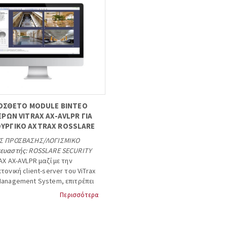
ΟΣΘΕΤΟ MODULE ΒΙΝΤΕΟ
ΡΩΝ VITRAX AX-AVLPR ΓΙΑ
ΟΥΡΓΙΚΟ AXTRAX ROSSLARE
ΟΣ ΠΡΟΣΒΑΣΗΣ
/
ΛΟΓΙΣΜΙΚΟ
ευαστής:
ROSSLARE SECURITY
AX AX-AVLPR μαζί με την
τονική client-server του ViTrax
Management System, επιτρέπει
αγνώριση πινακίδας οχημάτων,
Περισσότερα
εργάζεται με οιαδήποτε IP
που έχει συσχετισθεί με Vitrax
re.