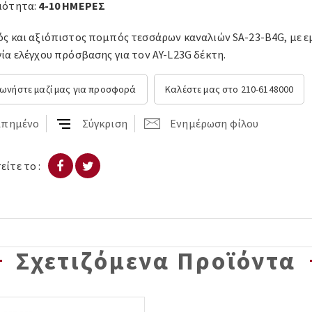
μότητα:
4-10 ΗΜΕΡΕΣ
ός και αξιόπιστος πομπός τεσσάρων καναλιών SA-23-B4G, με ε
ία ελέγχου πρόσβασης για τον AY-L23G δέκτη.
νωνήστε μαζί μας για προσφορά
Καλέστε μας στο 210-6148000
απημένο
Σύγκριση
Ενημέρωση φίλου
ίτε το :
Σχετιζόμενα Προϊόντα