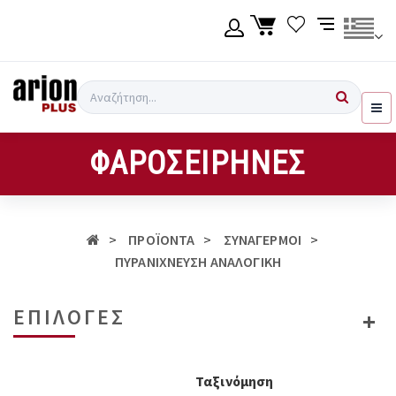
Μετάβαση
στο
κύριο
περιεχόμενο
Γλώσσα
Σύνδεση χρήση
Αναζήτηση
Ελληνικά
Εγγραφή χρήση
ΦΑΡΟΣΕΙΡΗΝΕΣ
English
ΠΡΟΪΟΝΤΑ
ΣΥΝΑΓΕΡΜΟΙ
ΠΥΡΑΝΙΧΝΕΥΣΗ ΑΝΑΛΟΓΙΚΗ
ΕΠΙΛΟΓΕΣ
Ταξινόμηση