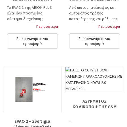
Το EVAC-1 της ARION PLUS
Αξιόπιστος, ανέπαφος και
είναι ένα προηγμένο
αυτόματος τρόπος
σύστημα διαχείρισης
καταμέτρησης και ρύθμισης
ασφαλούς εκκένωσης
της ροής των επισκεπτών σε
Περισσότερα
Περισσότερα
κτηρίων, σχεδιασμένο για να
χώρους εξυπηρέτησης
παρέχει πραγματική εικόνα
κοινού, βασιζόμενος σε
Επικοινωνήστε για
Επικοινωνήστε για
της κατάστασης εντός του
κάμερες τεχνολογίας
προσφορά
προσφορά
κτηρίου τη στιγμή του
Τεχνητής Νοημοσύνης (AI)...
συναγερμού, προσφέροντας
ακριβείς και έγκαιρες
πληροφορίες σε ομάδες
ασφάλειας και υπηρεσίες
έκτακτης ανάγκης....
ΑΣΥΡΜΑΤΟΣ
ΚΩΔΙΚΟΠΟΙΗΤΗΣ GSM
...
EVAC-2 – Σύστημα
Ελέγχου Ασφαλούς