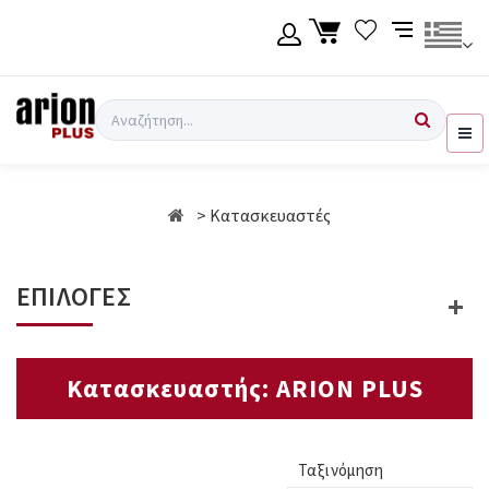
Μετάβαση
στο
κύριο
περιεχόμενο
Γλώσσα
Σύνδεση χρήση
Αναζήτηση
Ελληνικά
Εγγραφή χρήση
Κατασκευαστές
English
ΕΠΙΛΟΓΕΣ
Κατασκευαστής: ARION PLUS
Ταξινόμηση