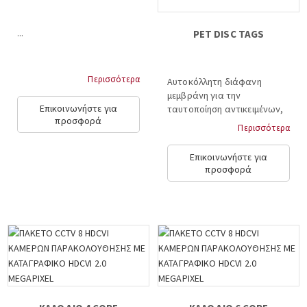
...
PET DISC TAGS
Περισσότερα
Αυτοκόλλητη διάφανη
μεμβράνη για την
Επικοινωνήστε για
ταυτοποίηση αντικειμένων,
προσφορά
125kHz ή 13.56MHz,
Περισσότερα
διάμετρος 20mm, 25mm,
30mm και 50mm, πάχος
Επικοινωνήστε για
0.6mm, read only, PET
προσφορά
EM4102 25mm...