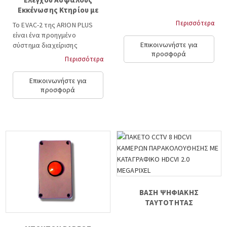
Εκκένωσης Κτηρίου με
Κάρτες
Περισσότερα
Το EVAC-2 της ARION PLUS
είναι ένα προηγμένο
Επικοινωνήστε για
σύστημα διαχείρισης
προσφορά
ασφαλούς εκκένωσης
Περισσότερα
κτηρίων, σχεδιασμένο για να
παρέχει πραγματική εικόνα
Επικοινωνήστε για
της κατάστασης εντός του
προσφορά
κτηρίου τη στιγμή του
συναγερμού, προσφέροντας
ακριβείς και έγκαιρες
πληροφορίες σε ομάδες
ασφάλειας και υπηρεσίες
έκτακτης ανάγκης με την
δυνατότητα χρήσης κάρτας
, QR code ή χειροκίνητα....
ΒΑΣΗ ΨΗΦΙΑΚΗΣ
ΤΑΥΤΟΤΗΤΑΣ