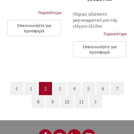
Περισσότερα
Πλήρψς αξιόπιστο
μικροκυμματικό ραντάρ
Επικοινωνήστε για
ελέγχου εξόδου
προσφορά
κατευθυντικό, ενεργοποίηση
Περισσότερα
και μέσα από τζάμι,
χρησιμοποιείται για το
Επικοινωνήστε για
αυτόματο άνοιγμα πόρτας
προσφορά
στους διερχόμενου, εμβέλεια
6μ, 12VDC...
1
2
3
4
5
6
7
8
9
10
11